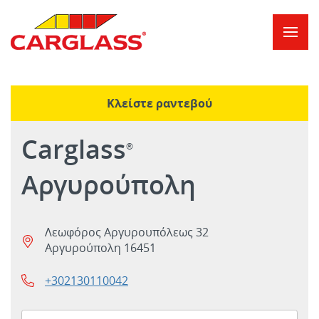
Skip to content
σύνδεσμος στην κεντρική ιστοσελίδα
Return to Nav
Κλείστε ραντεβού
Carglass
®
Αργυρούπολη
Λεωφόρος Αργυρουπόλεως 32
Αργυρούπολη
16451
+302130110042