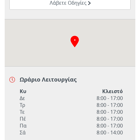
Link Opens in New Tab
Λάβετε Οδηγίες
Ωράριο Λειτουργίας
Ημέρα της Εβδομάδας
Ώρες
Κυ
Κλειστό
Δε
8:00
-
17:00
Τρ
8:00
-
17:00
Τε
8:00
-
17:00
Πέ
8:00
-
17:00
Πα
8:00
-
17:00
Σά
8:00
-
14:00